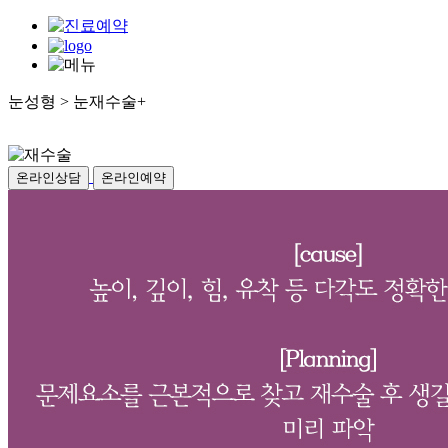
눈성형 > 눈재수술
+
눈썹하거상
쌍꺼풀[매몰or절개]
온라인상담
온라인예약
눈매교정
눈밑수술
중년눈수술
남자눈수술
멀티트임
눈재수술