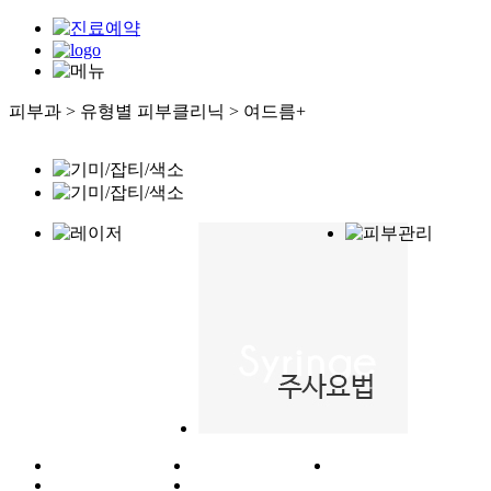
피부과 > 유형별 피부클리닉 > 여드름
+
대표 프로그램
- CDU 울쎄라플러스
- 항산화 주사
유형별 피부클리닉
- 색소/기미/잡티
- 여드름
- 흉터/모공/재생
- 리프팅/탄력
- 보습
- 팻컷
쁘띠클리닉
- 보톡스
- 필러
- UCut 주사
비만 체형클리닉