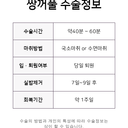
쌍꺼풀 수술정보
수술시간
약40분 ~ 60분
마취방법
국소마취 or 수면마취
입·퇴원여부
당일 퇴원
실밥제거
7일~9일 후
회복기간
약 1주일
수술의 방법과 개인의 특성에 따라 수술정보는
상이 할 수 있습니다.