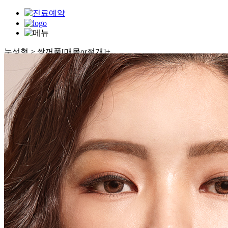
눈성형 > 쌍꺼풀[매몰or절개]
+
눈썹하거상
쌍꺼풀[매몰or절개]
눈매교정
눈밑수술
중년눈수술
남자눈수술
멀티트임
눈재수술